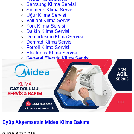
Samsung Klima Servisi
Siemens Klima Servisi
Uğur Klima Servisi
Vaillant Klima Servisi
York Klima Servisi
Daikin Klima Servisi
Demirdöküm Klima Servisi
Demrad Klima Servisi
Ferroli Klima Servisi
Electrolux Klima Servisi
General Electric Klima Servisi
LG Klima Servisi
Eyüp Midea Klima Bakımı
Midea Klima Servisi
Mitsubishi Klima Servisi
Ana Sayfa
Profilo Klima Servisi
Kategoriler
İletişim
Eyüp Midea Klima Bakımı
Eyüp Akşemsettin Midea Klima Bakımı
0.535.8277 015