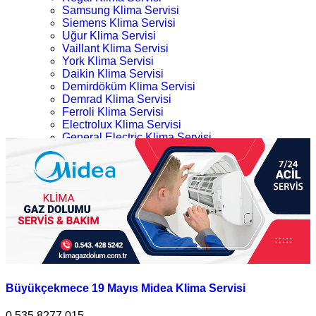
Samsung Klima Servisi
Siemens Klima Servisi
Uğur Klima Servisi
Vaillant Klima Servisi
York Klima Servisi
Daikin Klima Servisi
Demirdöküm Klima Servisi
Demrad Klima Servisi
Ferroli Klima Servisi
Electrolux Klima Servisi
General Electric Klima Servisi
LG Klima Servisi
Büyükçekmece Midea Klima Servisi
Midea Klima Servisi
Mitsubishi Klima Servisi
Ana Sayfa
Profilo Klima Servisi
Kategoriler
İletişim
Büyükçekmece Midea Klima Servisi
Büyükçekmece 19 Mayıs Midea Klima Servisi
0.535.8277 015