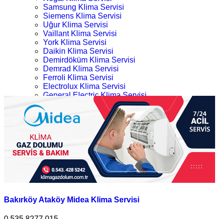
Samsung Klima Servisi
Siemens Klima Servisi
Uğur Klima Servisi
Vaillant Klima Servisi
York Klima Servisi
Daikin Klima Servisi
Demirdöküm Klima Servisi
Demrad Klima Servisi
Ferroli Klima Servisi
Electrolux Klima Servisi
General Electric Klima Servisi
LG Klima Servisi
Bakırköy Midea Klima Servisi
Midea Klima Servisi
Mitsubishi Klima Servisi
Ana Sayfa
Profilo Klima Servisi
Kategoriler
İletişim
Bakırköy Midea Klima Servisi
Bakırköy Ataköy Midea Klima Servisi
0.535.8277 015