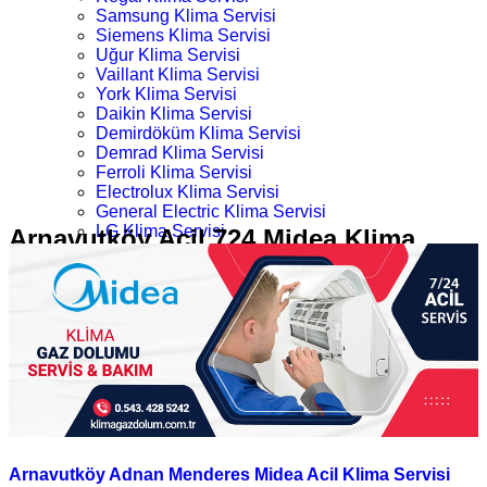
Samsung Klima Servisi
Siemens Klima Servisi
Uğur Klima Servisi
Vaillant Klima Servisi
York Klima Servisi
Daikin Klima Servisi
Demirdöküm Klima Servisi
Demrad Klima Servisi
Ferroli Klima Servisi
Electrolux Klima Servisi
General Electric Klima Servisi
LG Klima Servisi
Arnavutköy Acil 724 Midea Klima
Midea Klima Servisi
Servisi
Mitsubishi Klima Servisi
Profilo Klima Servisi
İletişim
Ana Sayfa
Kategoriler
Arnavutköy Acil 724 Midea Klima Servisi
Arnavutköy Adnan Menderes Midea Acil Klima Servisi