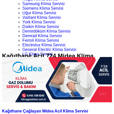
Samsung Klima Servisi
Siemens Klima Servisi
Uğur Klima Servisi
Vaillant Klima Servisi
York Klima Servisi
Daikin Klima Servisi
Demirdöküm Klima Servisi
Demrad Klima Servisi
Ferroli Klima Servisi
Electrolux Klima Servisi
General Electric Klima Servisi
LG Klima Servisi
Kağıthane Acil 724 Midea Klima
Midea Klima Servisi
Servisi
Mitsubishi Klima Servisi
Profilo Klima Servisi
İletişim
Ana Sayfa
Kategoriler
Kağıthane Acil 724 Midea Klima Servisi
Kağıthane Çağlayan Midea Acil Klima Servisi