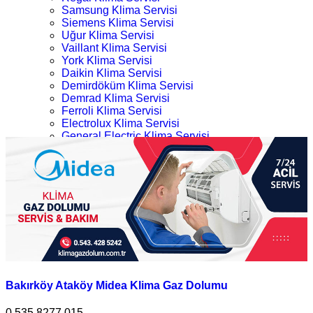
Samsung Klima Servisi
Siemens Klima Servisi
Uğur Klima Servisi
Vaillant Klima Servisi
York Klima Servisi
Daikin Klima Servisi
Demirdöküm Klima Servisi
Demrad Klima Servisi
Ferroli Klima Servisi
Electrolux Klima Servisi
General Electric Klima Servisi
LG Klima Servisi
Bakırköy Midea Klima Gaz Dolumu
Midea Klima Servisi
Mitsubishi Klima Servisi
Ana Sayfa
Profilo Klima Servisi
Kategoriler
İletişim
Bakırköy Midea Klima Gaz Dolumu
Bakırköy Ataköy Midea Klima Gaz Dolumu
0.535.8277 015