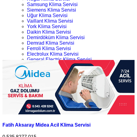
Samsung Klima Servisi
Siemens Klima Servisi
Uğur Klima Servisi
Vaillant Klima Servisi
York Klima Servisi
Daikin Klima Servisi
Demirdöküm Klima Servisi
Demrad Klima Servisi
Ferroli Klima Servisi
Electrolux Klima Servisi
General Electric Klima Servisi
LG Klima Servisi
Fatih Acil 724 Midea Klima Servisi
Midea Klima Servisi
Mitsubishi Klima Servisi
Ana Sayfa
Profilo Klima Servisi
Kategoriler
İletişim
Fatih Acil 724 Midea Klima Servisi
Fatih Aksaray Midea Acil Klima Servisi
0.535.8277 015