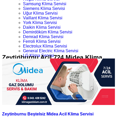
Samsung Klima Servisi
Siemens Klima Servisi
Uğur Klima Servisi
Vaillant Klima Servisi
York Klima Servisi
Daikin Klima Servisi
Demirdöküm Klima Servisi
Demrad Klima Servisi
Ferroli Klima Servisi
Electrolux Klima Servisi
General Electric Klima Servisi
LG Klima Servisi
Zeytinburnu Acil 724 Midea Klima
Midea Klima Servisi
Servisi
Mitsubishi Klima Servisi
Profilo Klima Servisi
İletişim
Ana Sayfa
Kategoriler
Zeytinburnu Acil 724 Midea Klima Servisi
Zeytinburnu Beştelsiz Midea Acil Klima Servisi