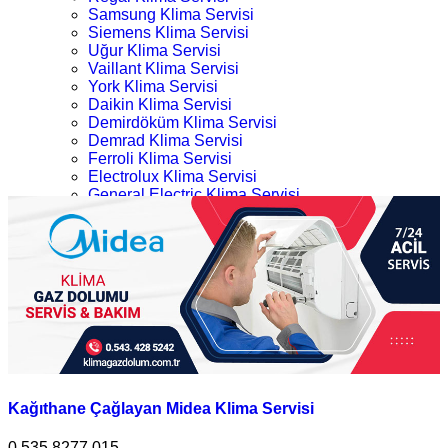
Samsung Klima Servisi
Siemens Klima Servisi
Uğur Klima Servisi
Vaillant Klima Servisi
York Klima Servisi
Daikin Klima Servisi
Demirdöküm Klima Servisi
Demrad Klima Servisi
Ferroli Klima Servisi
Electrolux Klima Servisi
General Electric Klima Servisi
LG Klima Servisi
Kağıthane Midea Klima Servisi
Midea Klima Servisi
Mitsubishi Klima Servisi
Ana Sayfa
Profilo Klima Servisi
Kategoriler
İletişim
Kağıthane Midea Klima Servisi
Kağıthane Çağlayan Midea Klima Servisi
0.535.8277 015