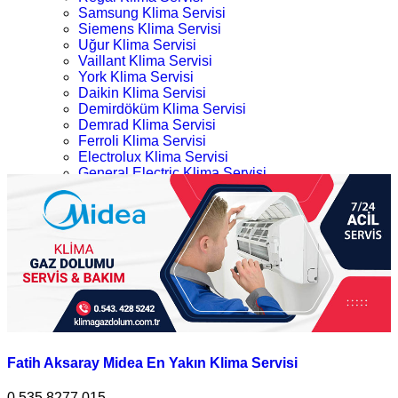
Samsung Klima Servisi
Siemens Klima Servisi
Uğur Klima Servisi
Vaillant Klima Servisi
York Klima Servisi
Daikin Klima Servisi
Demirdöküm Klima Servisi
Demrad Klima Servisi
Ferroli Klima Servisi
Electrolux Klima Servisi
General Electric Klima Servisi
LG Klima Servisi
Fatih Enyakın Midea Klima Servisi
Midea Klima Servisi
Mitsubishi Klima Servisi
Ana Sayfa
Profilo Klima Servisi
Kategoriler
İletişim
Fatih Enyakın Midea Klima Servisi
Fatih Aksaray Midea En Yakın Klima Servisi
0.535.8277 015