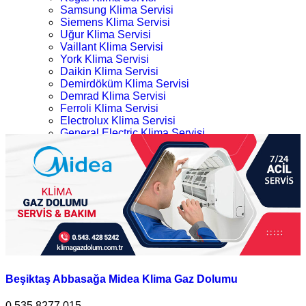
Samsung Klima Servisi
Siemens Klima Servisi
Uğur Klima Servisi
Vaillant Klima Servisi
York Klima Servisi
Daikin Klima Servisi
Demirdöküm Klima Servisi
Demrad Klima Servisi
Ferroli Klima Servisi
Electrolux Klima Servisi
General Electric Klima Servisi
LG Klima Servisi
Beşiktaş Midea Klima Gaz Dolumu
Midea Klima Servisi
Mitsubishi Klima Servisi
Ana Sayfa
Profilo Klima Servisi
Kategoriler
İletişim
Beşiktaş Midea Klima Gaz Dolumu
Beşiktaş Abbasağa Midea Klima Gaz Dolumu
0.535.8277 015