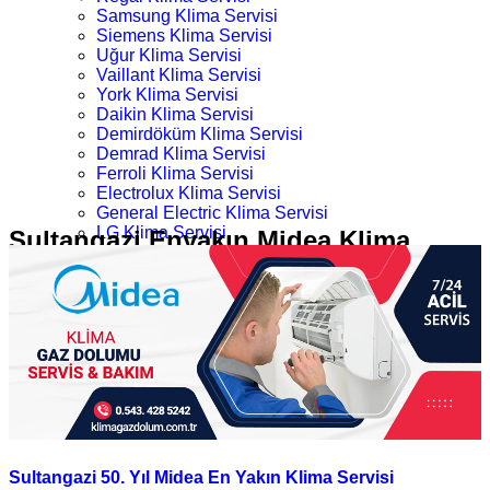
Samsung Klima Servisi
Siemens Klima Servisi
Uğur Klima Servisi
Vaillant Klima Servisi
York Klima Servisi
Daikin Klima Servisi
Demirdöküm Klima Servisi
Demrad Klima Servisi
Ferroli Klima Servisi
Electrolux Klima Servisi
General Electric Klima Servisi
LG Klima Servisi
Sultangazi Enyakın Midea Klima
Midea Klima Servisi
Servisi
Mitsubishi Klima Servisi
Profilo Klima Servisi
İletişim
Ana Sayfa
Kategoriler
Sultangazi Enyakın Midea Klima Servisi
Sultangazi 50. Yıl Midea En Yakın Klima Servisi