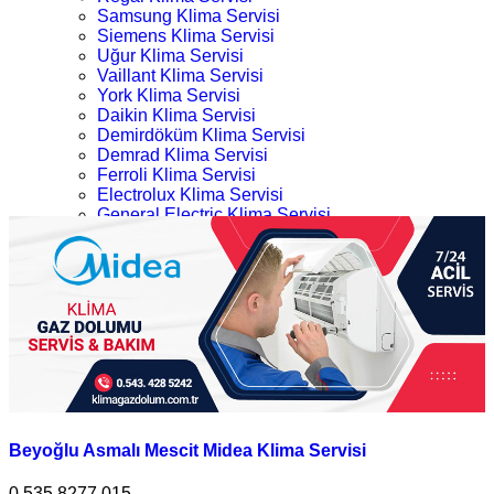
Samsung Klima Servisi
Siemens Klima Servisi
Uğur Klima Servisi
Vaillant Klima Servisi
York Klima Servisi
Daikin Klima Servisi
Demirdöküm Klima Servisi
Demrad Klima Servisi
Ferroli Klima Servisi
Electrolux Klima Servisi
General Electric Klima Servisi
LG Klima Servisi
Beyoğlu Midea Klima Servisi
Midea Klima Servisi
Mitsubishi Klima Servisi
Ana Sayfa
Profilo Klima Servisi
Kategoriler
İletişim
Beyoğlu Midea Klima Servisi
Beyoğlu Asmalı Mescit Midea Klima Servisi
0.535.8277 015