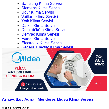
Samsung Klima Servisi
Siemens Klima Servisi
Uğur Klima Servisi
Vaillant Klima Servisi
York Klima Servisi
Daikin Klima Servisi
Demirdöküm Klima Servisi
Demrad Klima Servisi
Ferroli Klima Servisi
Electrolux Klima Servisi
General Electric Klima Servisi
LG Klima Servisi
Arnavutköy Midea Klima Servisi
Midea Klima Servisi
Mitsubishi Klima Servisi
Ana Sayfa
Profilo Klima Servisi
Kategoriler
İletişim
Arnavutköy Midea Klima Servisi
Arnavutköy Adnan Menderes Midea Klima Servisi
0.535.8277 015