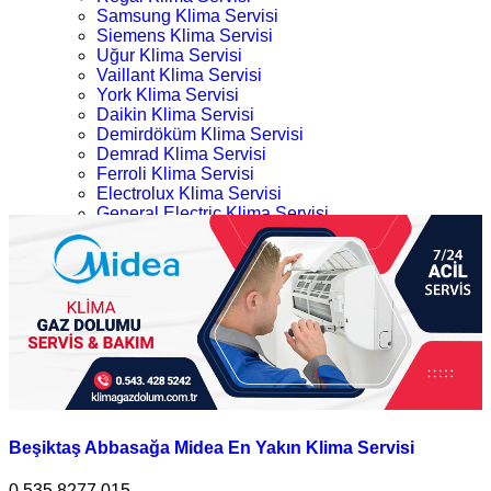
Samsung Klima Servisi
Siemens Klima Servisi
Uğur Klima Servisi
Vaillant Klima Servisi
York Klima Servisi
Daikin Klima Servisi
Demirdöküm Klima Servisi
Demrad Klima Servisi
Ferroli Klima Servisi
Electrolux Klima Servisi
General Electric Klima Servisi
LG Klima Servisi
Beşiktaş Enyakın Midea Klima Servisi
Midea Klima Servisi
Mitsubishi Klima Servisi
Ana Sayfa
Profilo Klima Servisi
Kategoriler
İletişim
Beşiktaş Enyakın Midea Klima Servisi
Beşiktaş Abbasağa Midea En Yakın Klima Servisi
0.535.8277 015