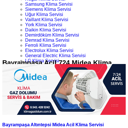
Samsung Klima Servisi
Siemens Klima Servisi
Uğur Klima Servisi
Vaillant Klima Servisi
York Klima Servisi
Daikin Klima Servisi
Demirdöküm Klima Servisi
Demrad Klima Servisi
Ferroli Klima Servisi
Electrolux Klima Servisi
General Electric Klima Servisi
LG Klima Servisi
Bayrampaşa Acil 724 Midea Klima
Midea Klima Servisi
Servisi
Mitsubishi Klima Servisi
Profilo Klima Servisi
İletişim
Ana Sayfa
Kategoriler
Bayrampaşa Acil 724 Midea Klima Servisi
Bayrampaşa Altıntepsi Midea Acil Klima Servisi