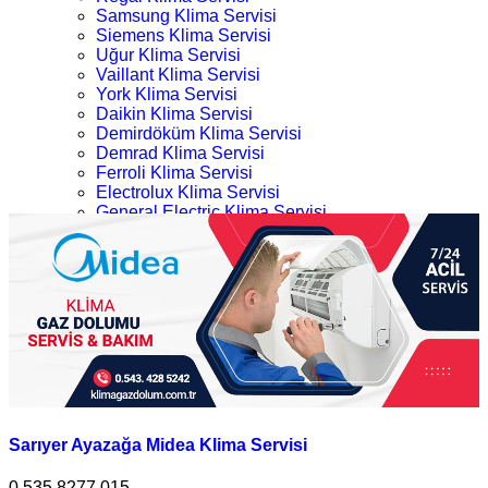
Samsung Klima Servisi
Siemens Klima Servisi
Uğur Klima Servisi
Vaillant Klima Servisi
York Klima Servisi
Daikin Klima Servisi
Demirdöküm Klima Servisi
Demrad Klima Servisi
Ferroli Klima Servisi
Electrolux Klima Servisi
General Electric Klima Servisi
LG Klima Servisi
Sarıyer Midea Klima Servisi
Midea Klima Servisi
Mitsubishi Klima Servisi
Ana Sayfa
Profilo Klima Servisi
Kategoriler
İletişim
Sarıyer Midea Klima Servisi
Sarıyer Ayazağa Midea Klima Servisi
0.535.8277 015