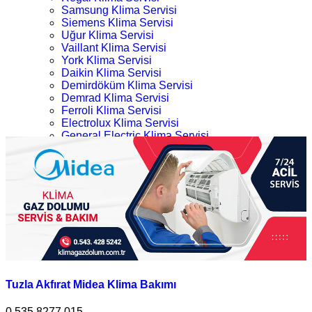
Samsung Klima Servisi
Siemens Klima Servisi
Uğur Klima Servisi
Vaillant Klima Servisi
York Klima Servisi
Daikin Klima Servisi
Demirdöküm Klima Servisi
Demrad Klima Servisi
Ferroli Klima Servisi
Electrolux Klima Servisi
General Electric Klima Servisi
LG Klima Servisi
Tuzla Midea Klima Bakımı
Midea Klima Servisi
Mitsubishi Klima Servisi
Ana Sayfa
Profilo Klima Servisi
Kategoriler
İletişim
Tuzla Midea Klima Bakımı
Tuzla Akfırat Midea Klima Bakımı
0.535.8277 015